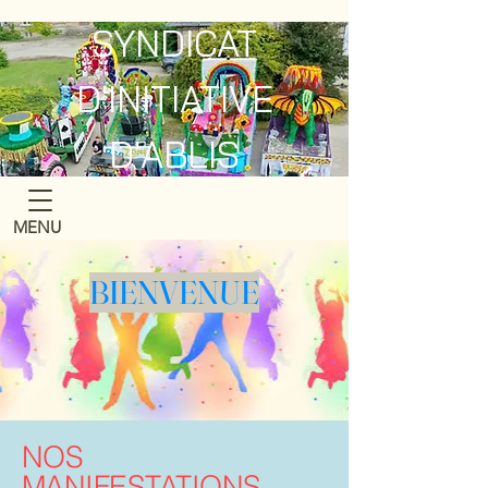
SYNDICAT
D'INITIATIVE
D'ABLIS
MENU
BIENVENUE
NOS
MANIFESTATIONS