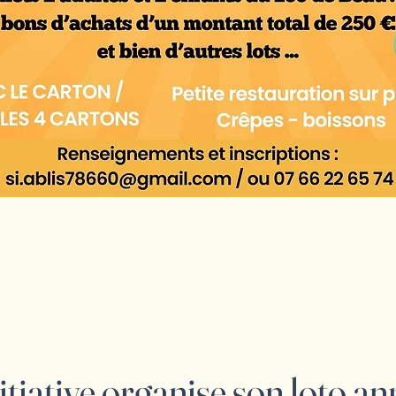
itiative organise son loto ann